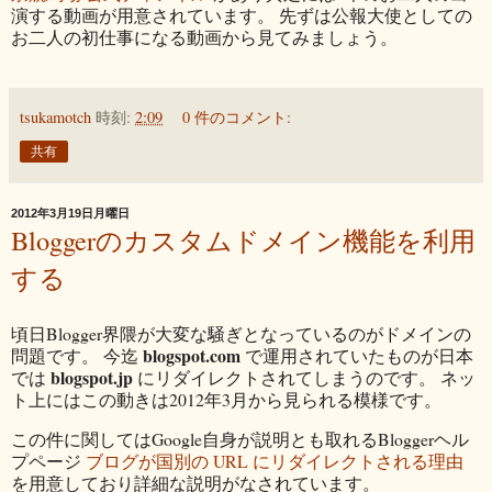
演する動画が用意されています。 先ずは公報大使としての
お二人の初仕事になる動画から見てみましょう。
tsukamotch
時刻:
2:09
0 件のコメント:
共有
2012年3月19日月曜日
Bloggerのカスタムドメイン機能を利用
する
頃日Blogger界隈が大変な騒ぎとなっているのがドメインの
blogspot.com
問題です。 今迄
で運用されていたものが日本
blogspot.jp
では
にリダイレクトされてしまうのです。 ネッ
ト上にはこの動きは2012年3月から見られる模様です。
この件に関してはGoogle自身が説明とも取れるBloggerヘル
プページ
ブログが国別の URL にリダイレクトされる理由
を用意しており詳細な説明がなされています。