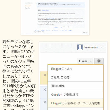
随分モダンな感じ
になった気がしま
す。 同時にどのメ
ニューが何処へ行
ったのが少々戸惑
うのも確かです。
徐々になれて行く
しかありません
ね。 因みに去年
2011年9月からの採
用と未だ新しい機
能だからか FTP公
開機能のように既
に古いBloggerイン