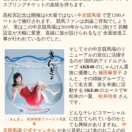
スプリングチケットの血統を持ちます。
高松宮記念は開催は4大場ではない
中京競馬場
で芝1200メ
ートルで施行されます。 競馬ファンは勿論ご存知でしょう
が、 実はこの中京競馬場は2010年から2011年に掛けて 距離
設定が大幅に変更、直線に坂が設けられるなど 全面改造工
事が行われているのでした。
そしてその中京競馬場のリ
ニューアルの宣伝に活躍す
るのが 国民的アイドルグル
AKB48
ープ
のじゃんけん選
抜に優勝した
篠田麻里子
さ
んと、その姉妹グループと
して名古屋、栄を本拠に活
SKE48
動する
のエースでW
松井の一翼、
松井玲奈
さん
です。
どんなテレビコマーシャル
に仕立てられているのかと
きんぎょ 松井玲奈ファースト写真
ても興味がありますね。
中
集
京競馬場 公式チャンネル
があり其処には7本のお二人の出