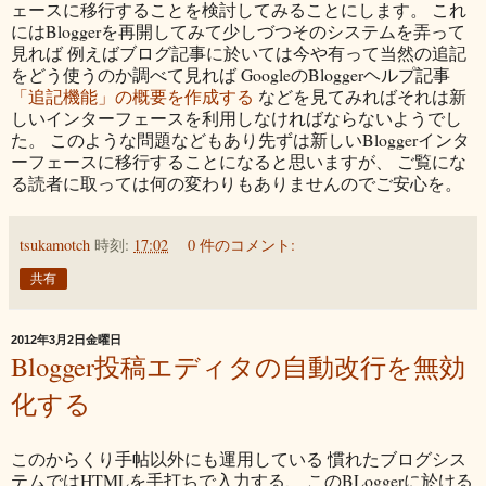
ェースに移行することを検討してみることにします。 これ
にはBloggerを再開してみて少しづつそのシステムを弄って
見れば 例えばブログ記事に於いては今や有って当然の追記
をどう使うのか調べて見れば GoogleのBloggerヘルプ記事
「追記機能」の概要を作成する
などを見てみればそれは新
しいインターフェースを利用しなければならないようでし
た。 このような問題などもあり先ずは新しいBloggerインタ
ーフェースに移行することになると思いますが、 ご覧にな
る読者に取っては何の変わりもありませんのでご安心を。
tsukamotch
時刻:
17:02
0 件のコメント:
共有
2012年3月2日金曜日
Blogger投稿エディタの自動改行を無効
化する
このからくり手帖以外にも運用している 慣れたブログシス
テムではHTMLを手打ちで入力する、 このBLoggerに於ける