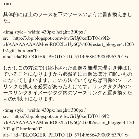
</a>
具体的には上のソースを下のソースのように書き換えまし
た。
<img style="width: 430px; height: 300px;"
src="http://3.bp.blogspot.com/-bwGrUj0xefE/T0-ls9I2-
xI/AAAAAAAAAMo/oROO2LxUy6Q/s400/restart_blogger4.1203
02.gif" border="0"
alt=""id="BLOGGER_PHOTO_ID_5714968643900996370" />
しかしこの方法では縮小された画像を無理矢理引き伸ばし
ていることになりますから必然的に画像はぼけて眠いもの
になってしまいます。この方法でいくならば画像のソース
リンクも換える必要があったわけです。リンクタグ内のソ
ースリンクをイメージタグ内のソースリンクと置き換えた
ものが以下になります。
<img style="width: 430px; height: 300px;"
src="http://3.bp.blogspot.com/-bwGrUj0xefE/T0-ls9I2-
xI/AAAAAAAAAMo/oROO2LxUy6Q/s1600/restart_blogger4.120
302.gif" border="0"
alt=""id="BLOGGER_PHOTO_ID_5714968643900996370" />