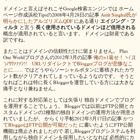
ドメインと言えばそれこそGoogle検索エンジンでは ホーム
ページ作成浜松Tipsの2008年4月28日の記事
Amit Singhal氏が
エイジング・フ
明らかにしたアルゴリズムQDF
にある通り
ィルタ
長く使用されているドメインほど信用される
と言う
概念が適用されていると言います。 ドメインは財産である
訳ですね。
またことはドメインの信頼性だけに留まりません。 Plus
One Worldブログさんの2012年3月の記事
俺の+1返せ！ヽ(`Д
´)ﾉｳﾜｧｧｧﾝ!! URLリダイレクトでBloggerブログが悲惨なこ
とに……
ではどうやらソーシャルボタンに蓄積されたカウ
ント数がクリアされてしまっているようなのです。 そうと
なればこれは特に長くBloggerを運営している方には大きな
痛手となり兼ねません。
これに対する対応策としては矢張り 独自ドメインでブログ
を運用することでしょう。 Bloggerでは以前はFTP公開とカ
スタムドメインの2種類の独自ドメインの運用方法が用意さ
れていましたが、 からくり手帖2012年3月17日の記事
かつ
てBloggerはFTP公開が可能だった
に書いたようにFTP公開
機能は廃止されましたので 若しBloggerブログシステムを利
用しながら独自ドメインを採用したいとなれば 必然的にカ