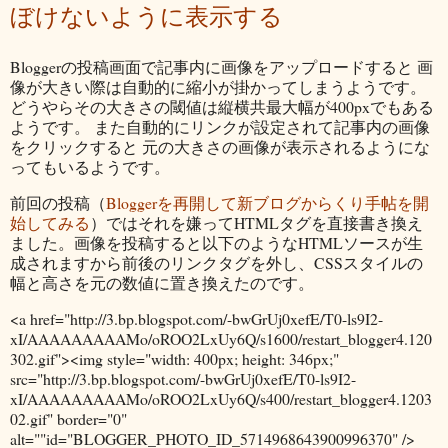
ぼけないように表示する
Bloggerの投稿画面で記事内に画像をアップロードすると 画
像が大きい際は自動的に縮小が掛かってしまうようです。
どうやらその大きさの閾値は縦横共最大幅が400pxでもある
ようです。 また自動的にリンクが設定されて記事内の画像
をクリックすると 元の大きさの画像が表示されるようにな
ってもいるようです。
前回の投稿（
Bloggerを再開して新ブログからくり手帖を開
始してみる
）ではそれを嫌ってHTMLタグを直接書き換え
ました。画像を投稿すると以下のようなHTMLソースが生
成されますから前後のリンクタグを外し、CSSスタイルの
幅と高さを元の数値に置き換えたのです。
<a href="http://3.bp.blogspot.com/-bwGrUj0xefE/T0-ls9I2-
xI/AAAAAAAAAMo/oROO2LxUy6Q/s1600/restart_blogger4.120
302.gif"><img style="width: 400px; height: 346px;"
src="http://3.bp.blogspot.com/-bwGrUj0xefE/T0-ls9I2-
xI/AAAAAAAAAMo/oROO2LxUy6Q/s400/restart_blogger4.1203
02.gif" border="0"
alt=""id="BLOGGER_PHOTO_ID_5714968643900996370" />