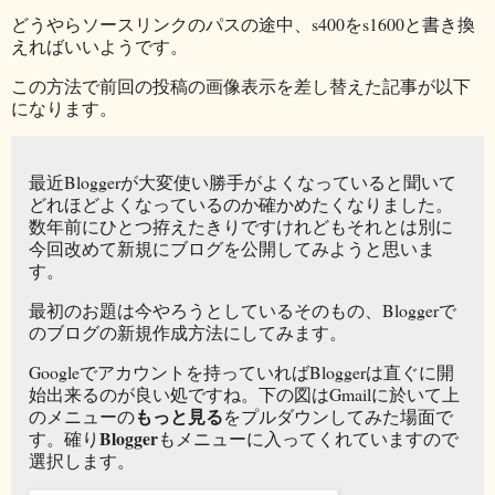
どうやらソースリンクのパスの途中、s400をs1600と書き換
えればいいようです。
この方法で前回の投稿の画像表示を差し替えた記事が以下
になります。
最近Bloggerが大変使い勝手がよくなっていると聞いて
どれほどよくなっているのか確かめたくなりました。
数年前にひとつ拵えたきりですけれどもそれとは別に
今回改めて新規にブログを公開してみようと思いま
す。
最初のお題は今やろうとしているそのもの、Bloggerで
のブログの新規作成方法にしてみます。
Googleでアカウントを持っていればBloggerは直ぐに開
始出来るのが良い処ですね。下の図はGmailに於いて上
もっと見る
のメニューの
をプルダウンしてみた場面で
Blogger
す。確り
もメニューに入ってくれていますので
選択します。