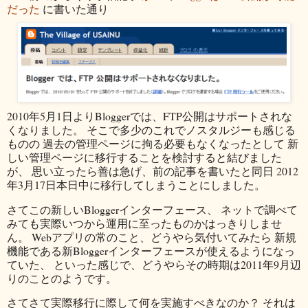
だった
に書いた通り
2010年5月1日よりBloggerでは、FTP公開はサポートされな
くなりました。 そこで多少のこれでノスタルジーも感じる
ものの 過去の管理ページに拘る必要もなくなったとして 新
しい管理ページに移行することを検討すると結びました
が、 思い立ったら善は急げ、前の記事を書いたと同日 2012
年3月17日本日中に移行してしまうことにしました。
さてこの新しいBloggerインターフェース、 ネットで調べて
みても実際いつから運用に至ったものかはっきりしませ
ん。 Webアプリの常のこと、どうやら気付いてみたら 新規
機能である新Bloggerインターフェースが使えるようになっ
ていた、 といった感じで、どうやらその時期は2011年9月辺
りのことのようです。
さてさて実際移行に際して何を実施すべきなのか？ それは