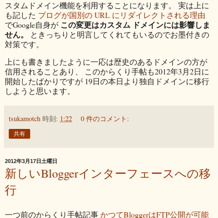
スタムドメイン機能を利用することになります。 実は上に
も記した
ブログが国別の URL にリダイレクトされる理由
この変更はカスタム ドメインには影響しま
でGoogle自身が
せん。
ときっちりと明言してくれてもいるのでお墨付きの
対策です。
上にも書きましたように一応は歴史のあるドメインの方が
信用されることあり、 このからくり手帖も2012年3月2日に
開始したばかりですが 19日の本日より独自ドメインに移行
しようと思います。
tsukamotch
時刻:
1:22
0 件のコメント:
共有
2012年3月17日土曜日
新しいBloggerインターフェースへの移
行
一つ前のからくり手帖記事
かつてBloggerはFTP公開が可能