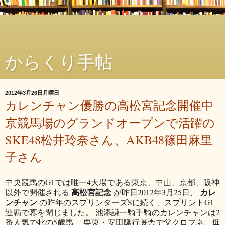
からくり手帖
2012年3月26日月曜日
カレンチャン優勝の高松宮記念開催中
京競馬場のグランドオープンで活躍の
SKE48松井玲奈さん、AKB48篠田麻里
子さん
中央競馬のG1では唯一4大場である東京、中山、京都、阪神
高松宮記念
カレ
以外で開催される
が昨日2012年3月25日、
ンチャン
の昨年のスプリンターズSに続く、スプリントG1
連覇で幕を閉じました。 池添謙一騎手騎のカレンチャンは2
番人気で牝の5歳馬、 栗東・安田隆行厩舎で父クロフネ、母