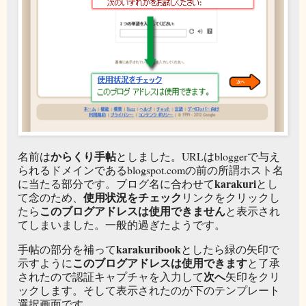
からくり手帖
名前は
としました。URLはbloggerで与え
られるドメインであるblogspot.comの前の所謂ホスト名
karakuri
に当たる部分です。ブログ名に合わせて
とし
使用状況をチェック
て念のため、
リンクをクリックし
このブログアドレスは使用できません
たら
と表示され
てしまいました。一般的過ぎたようです。
karakuribook
手帖の部分を補って
としたら緑の矢印で
このブログアドレスは使用できます
示すように
と了承
次へ
されたので認証キャプチャを入力して
矢印をクリ
ックします。そして表示されたのが下のテンプレート
選択画面です。