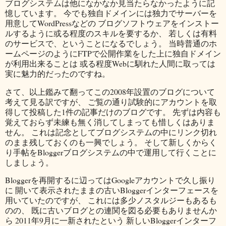
ブログシステムは他になかなか見当たらなかったように記
憶しています。 今でも独自ドメインには独力でサーバーを
用意してWordPressなどの ブログソフトウェアをインストー
ルするように或る程度のスキルを要するか、 若しくは有料
のサービスで、ということになるでしょう。 当時普通のホ
ームページのようにFTPで公開作業をした上に独自ドメイン
が利用出来ることは 或る程度Webに馴れた人間に取っては
実に魅力的だったのですね。
さて、以上鑑みて翻ってこの2008年設置のブログについて
考えて見る訳ですが、 ご覧の通り試験的にアカウントを取
得して投稿した1件の記事だけのブログです。 先ずは内容も
覚えておらず未練も無く消してしまっても惜しくはありま
せん。 これは記念としてブログシステムの中にリンク切れ
のまま残しておくのも一興でしょう。 そして新しくからく
り手帖をBloggerブログシステムの中で運用して行くことに
しましょう。
Bloggerを再開するに辺ってはGoogleアカウントで久し振り
に 開いて表示されたままの古いBloggerインターフェースを
用いていたのですが、 これには多少ノスタルジーもあるも
のの、 既に古いブログとの連関を図る必要もありませんか
ら 2011年9月に一新されたという 新しいBloggerインターフ