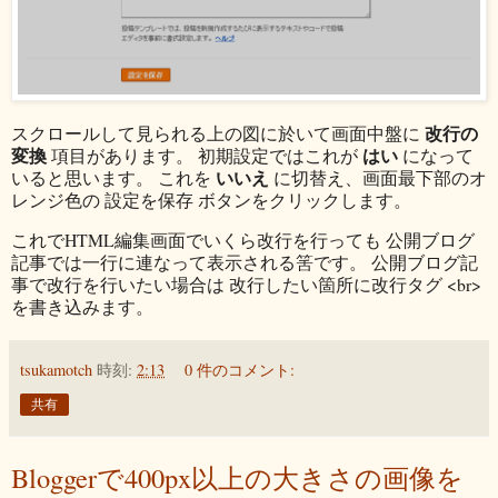
改行の
スクロールして見られる上の図に於いて画面中盤に
変換
はい
項目があります。 初期設定ではこれが
になって
いいえ
いると思います。 これを
に切替え、画面最下部のオ
レンジ色の 設定を保存 ボタンをクリックします。
これでHTML編集画面でいくら改行を行っても 公開ブログ
記事では一行に連なって表示される筈です。 公開ブログ記
事で改行を行いたい場合は 改行したい箇所に改行タグ <br>
を書き込みます。
tsukamotch
時刻:
2:13
0 件のコメント:
共有
Bloggerで400px以上の大きさの画像を