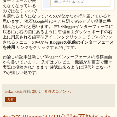
ターフェースが使
えなくなっている
のではなく いつで
も戻れるようになっているのがなかなか行き届いていると
思います。 流石Google社はそこら辺りWebアプリ提供に手
馴れたものだと思います。 古いBloggerインターフェースに
戻るには右の図にあるように 管理画面ダッシュボードの右
上に用意される歯車型アイコンをクリックして プルダウン
Bloggerの以前のインターフェース
されるメニューの中から
を使用
リンクをクリックするだけです。
勿論この記事は新しいBloggerインターフェースの投稿画面
から書いています。 先ずはプレビュー機能が別画面で開き
実際に投稿されたままで 確認出来るように現代的になった
のが嬉しい処です。
tsukamotch
時刻:
20:42
0 件のコメント:
共有
かつてBloggerはFTP公開が可能だった