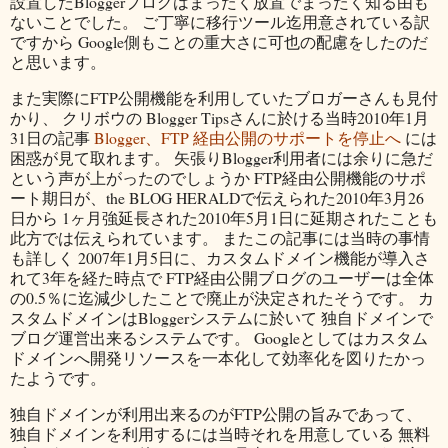
設置したBloggerブログはまったく放置でまったく知る由も
ないことでした。 ご丁寧に移行ツール迄用意されている訳
ですから Google側もことの重大さに可也の配慮をしたのだ
と思います。
また実際にFTP公開機能を利用していたブロガーさんも見付
かり、 クリボウの Blogger Tipsさんに於ける当時2010年1月
31日の記事
Blogger、FTP 経由公開のサポートを停止へ
には
困惑が見て取れます。 矢張りBlogger利用者には余りに急だ
という声が上がったのでしょうか FTP経由公開機能のサポ
ート期日が、the BLOG HERALDで伝えられた2010年3月26
日から 1ヶ月強延長された2010年5月1日に延期されたことも
此方では伝えられています。 またこの記事には当時の事情
も詳しく 2007年1月5日に、カスタムドメイン機能が導入さ
れて3年を経た時点で FTP経由公開ブログのユーザーは全体
の0.5％に迄減少したことで廃止が決定されたそうです。 カ
スタムドメインはBloggerシステムに於いて 独自ドメインで
ブログ運営出来るシステムです。 Googleとしてはカスタム
ドメインへ開発リソースを一本化して効率化を図りたかっ
たようです。
独自ドメインが利用出来るのがFTP公開の旨みであって、
独自ドメインを利用するには当時それを用意している 無料